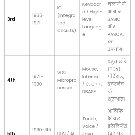
Keyboar
चलाने में
IC
d / High-
आसान,
1965-
(Integra
3rd
level
BASIC
1971
ted
Languag
और
Circuits)
e
PASCAL
का
उपयोग।
बहुत छोटे
Mouse,
(PCs),
VLSI
1971-
Internet
पोर्टेबल,
4th
Micropro
1980
/ C, C++,
इंटरनेट
cessor
DBASE
की
शुरुआत।
आर्टिफि
Touch,
शियल
Voice /
इंटेलिजेंस
1980-अब
5th
ULSI / AI
Java,
(AI) पर