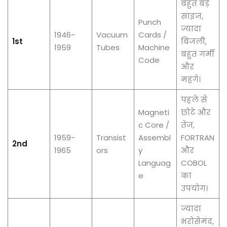
बहुत बड़े
साइज,
Punch
ज्यादा
1946-
Vacuum
Cards /
1st
बिजली,
1959
Tubes
Machine
बहुत गर्मी
Code
और
महंगे।
पहले से
Magneti
छोटे और
c Core /
तेज,
1959-
Transist
Assembl
FORTRAN
2nd
1965
ors
y
और
Languag
COBOL
e
का
उपयोग।
ज्यादा
भरोसेमंद,